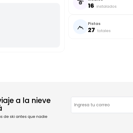
16
instalados
Pistas
27
totales
iaje a la nieve
á
as de ski antes que nadie