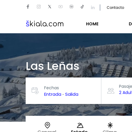
Contacto
HOME
D
Las Leñas
Pasaj
Fechas
2 Adul
Entrada
Salida
-