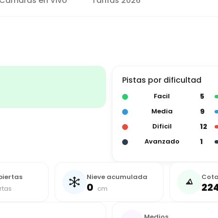
Cámaras en Vivo
Tarifas 2026
Pistas por dificultad
5
Facil
9
Media
12
Dificil
1
Avanzado
biertas
Nieve acumulada
Cot
0
22
rtas
cm
Medios