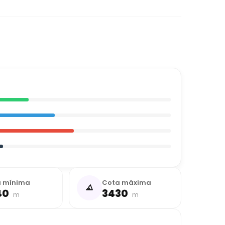
a mínima
Cota máxima
40
3430
m
m