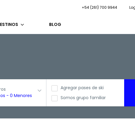
+54 (261) 700 9944
Lo
ESTINOS
BLOG
Agregar pases de ski
ros
tos
-
0 Menores
Somos grupo familiar