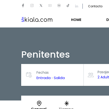
Contacto
HOME
D
Penitentes
Pasaje
Fechas
2 Adul
Entrada
Salida
-